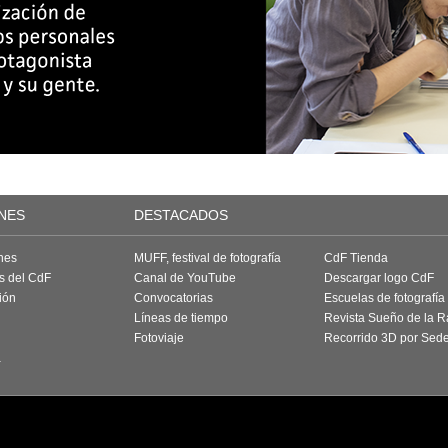
NES
DESTACADOS
nes
MUFF, festival de fotografía
CdF Tienda
as del CdF
Canal de YouTube
Descargar logo CdF
ión
Convocatorias
Escuelas de fotografía
Líneas de tiempo
Revista Sueño de la 
Fotoviaje
Recorrido 3D por Sed
a