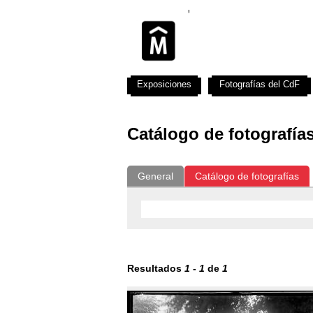
Exposiciones
Fotografías del CdF
Catálogo de fotografía
General
Catálogo de fotografías
Resultados
1
-
1
de
1