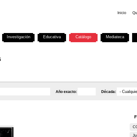
Inicio
Qu
Investigación
Educativa
Catálogo
Mediateca
s
Año exacto:
Década:
F
C
Ju