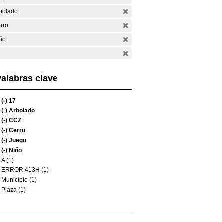
bolado
rro
ño
alabras clave
(-)
17
(-)
Arbolado
(-)
CCZ
(-)
Cerro
(-)
Juego
(-)
Niño
A (1)
ERROR 413H (1)
Municipio (1)
Plaza (1)