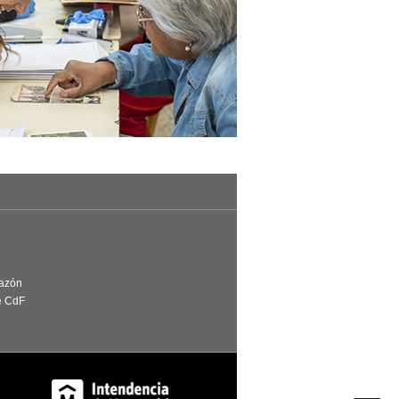
Razón
e CdF