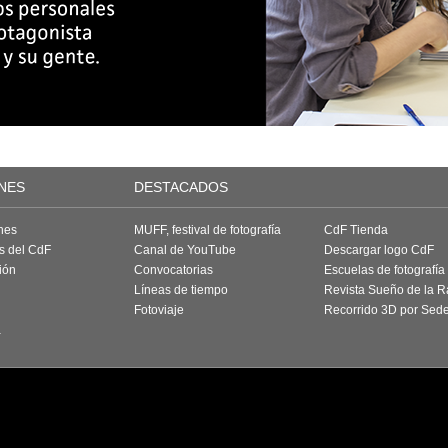
NES
DESTACADOS
nes
MUFF, festival de fotografía
CdF Tienda
as del CdF
Canal de YouTube
Descargar logo CdF
ión
Convocatorias
Escuelas de fotografía
Líneas de tiempo
Revista Sueño de la 
Fotoviaje
Recorrido 3D por Sed
a