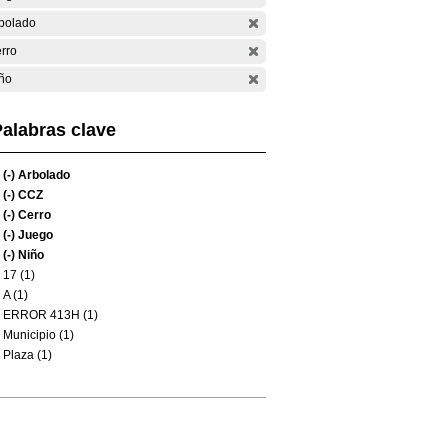
bolado
rro
ño
alabras clave
(-)
Arbolado
(-)
CCZ
(-)
Cerro
(-)
Juego
(-)
Niño
17 (1)
A (1)
ERROR 413H (1)
Municipio (1)
Plaza (1)