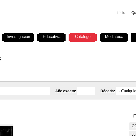
Inicio
Qu
Investigación
Educativa
Catálogo
Mediateca
s
Año exacto:
Década:
F
C
Ju