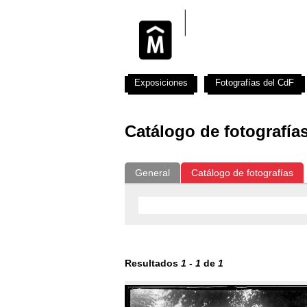
Exposiciones
Fotografías del CdF
Catálogo de fotografía
General
Catálogo de fotografías
Resultados
1
-
1
de
1