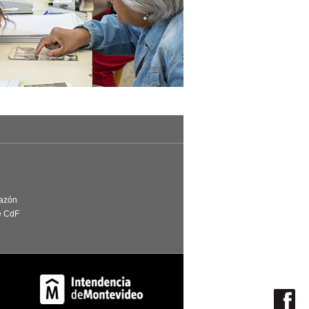
Razón
e CdF