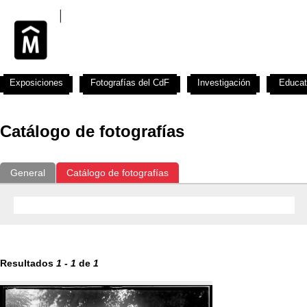
Exposiciones
Fotografías del CdF
Investigación
Educat
Catálogo de fotografías
General
Catálogo de fotografías
Resultados
1
-
1
de
1