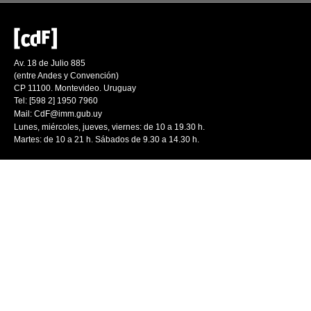
Av. 18 de Julio 885
(entre Andes y Convención)
CP 11100. Montevideo. Uruguay
Tel: [598 2] 1950 7960
Mail:
CdF@imm.gub.uy
Lunes, miércoles, jueves, viernes: de 10 a 19.30 h.
Martes: de 10 a 21 h. Sábados de 9.30 a 14.30 h.