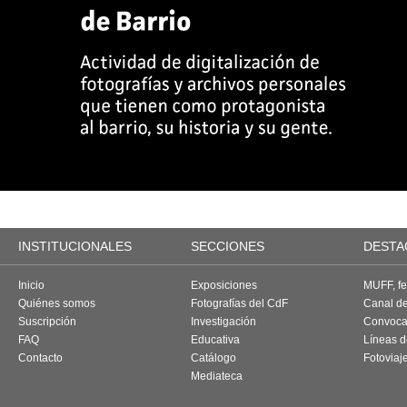
INSTITUCIONALES
SECCIONES
DESTA
Inicio
Exposiciones
MUFF, fes
Quiénes somos
Fotografías del CdF
Canal d
Suscripción
Investigación
Convoca
FAQ
Educativa
Líneas d
Contacto
Catálogo
Fotoviaj
Mediateca