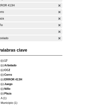
RROR 413H
rro
aza
ño
bolado
alabras clave
(-)
17
(-)
Arbolado
(-)
CCZ
(-)
Cerro
(-)
ERROR 413H
(-)
Juego
(-)
Niño
(-)
Plaza
A (1)
Municipio (1)