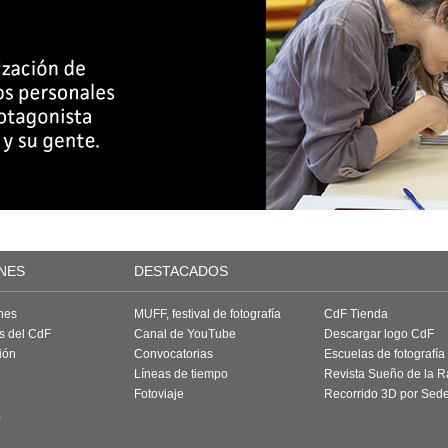
NES
DESTACADOS
nes
MUFF, festival de fotografía
CdF Tienda
as del CdF
Canal de YouTube
Descargar logo CdF
ión
Convocatorias
Escuelas de fotografía
Líneas de tiempo
Revista Sueño de la 
Fotoviaje
Recorrido 3D por Sed
a