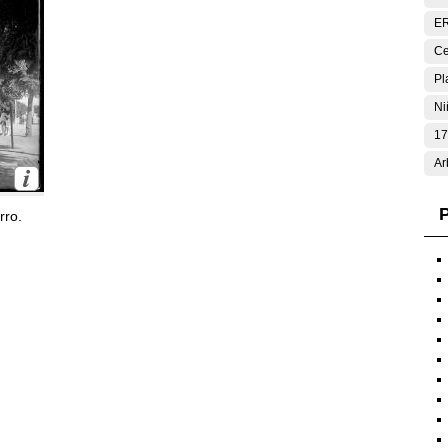
E
Ce
Pl
Ni
17
Ar
P
rro.