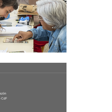
Razón
e CdF