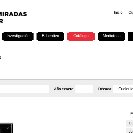
Inicio
Qu
Investigación
Educativa
Catálogo
Mediateca
s
Año exacto:
Década:
F
C
Ju