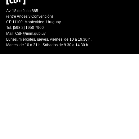
Av. 18 de Julio 885
(entre Andes y Convención)
CP 11100. Montevideo. Uruguay
Tel: [598 2] 1950 7960
Mail:
CdF@imm.gub.uy
Lunes, miércoles, jueves, viernes: de 10 a 19.30 h.
Martes: de 10 a 21 h. Sábados de 9.30 a 14.30 h.