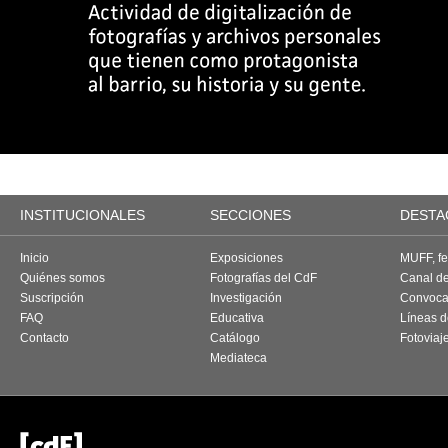
INSTITUCIONALES
SECCIONES
DESTA
Inicio
Exposiciones
MUFF, fes
Quiénes somos
Fotografías del CdF
Canal d
Suscripción
Investigación
Convoca
FAQ
Educativa
Líneas d
Contacto
Catálogo
Fotoviaj
Mediateca