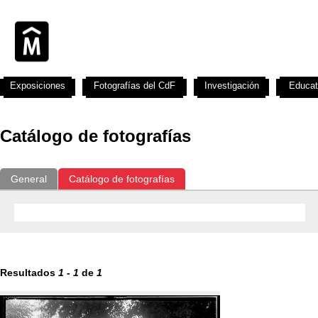
Exposiciones
Fotografías del CdF
Investigación
Educat
Catálogo de fotografías
General
Catálogo de fotografías
Resultados
1
-
1
de
1