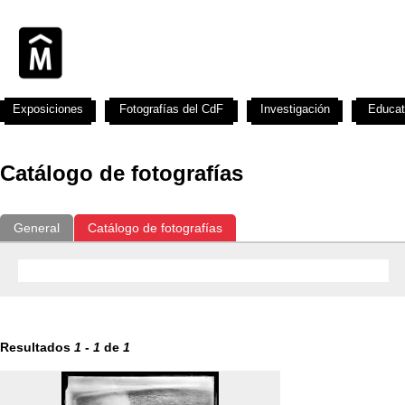
Exposiciones
Fotografías del CdF
Investigación
Educat
Catálogo de fotografías
General
Catálogo de fotografías
Resultados
1
-
1
de
1