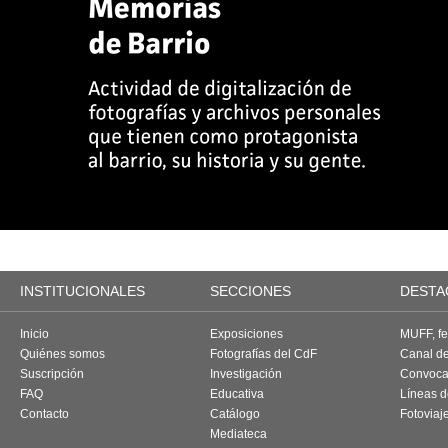
INSTITUCIONALES
SECCIONES
DESTA
Inicio
Exposiciones
MUFF, fes
Quiénes somos
Fotografías del CdF
Canal d
Suscripción
Investigación
Convoca
FAQ
Educativa
Líneas d
Contacto
Catálogo
Fotoviaj
Mediateca