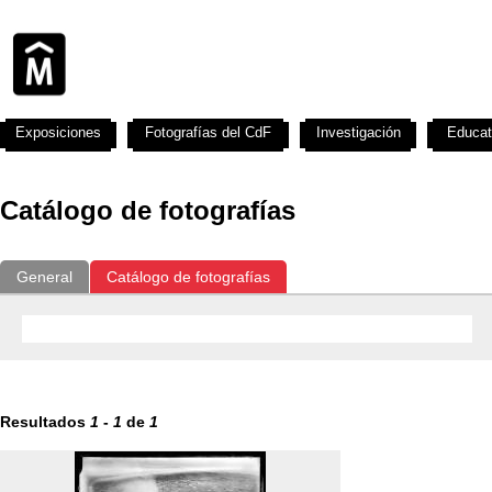
Exposiciones
Fotografías del CdF
Investigación
Educat
Catálogo de fotografías
General
Catálogo de fotografías
Resultados
1
-
1
de
1