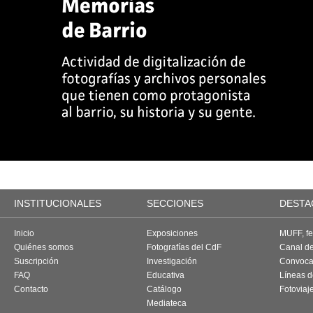
INSTITUCIONALES
SECCIONES
DESTA
Inicio
Exposiciones
MUFF, fes
Quiénes somos
Fotografías del CdF
Canal d
Suscripción
Investigación
Convoca
FAQ
Educativa
Líneas d
Contacto
Catálogo
Fotoviaj
Mediateca