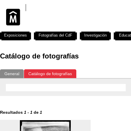
Exposiciones
Fotografías del CdF
Investigación
Educat
Catálogo de fotografías
General
Catálogo de fotografías
Resultados
1
-
1
de
1