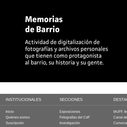
INSTITUCIONALES
SECCIONES
DESTA
Inicio
Exposiciones
MUFF, fes
Quiénes somos
Fotografías del CdF
Canal d
Suscripción
Investigación
Convoca