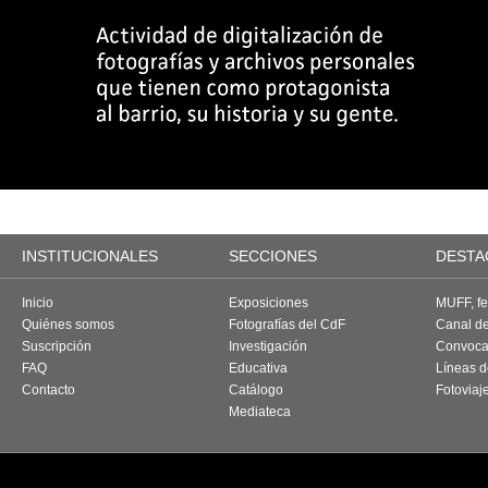
INSTITUCIONALES
SECCIONES
DESTA
Inicio
Exposiciones
MUFF, fes
Quiénes somos
Fotografías del CdF
Canal d
Suscripción
Investigación
Convoca
FAQ
Educativa
Líneas d
Contacto
Catálogo
Fotoviaj
Mediateca