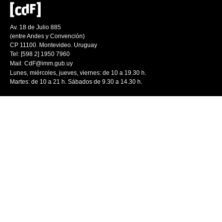
Av. 18 de Julio 885
(entre Andes y Convención)
CP 11100. Montevideo. Uruguay
Tel: [598 2] 1950 7960
Mail:
CdF@imm.gub.uy
Lunes, miércoles, jueves, viernes: de 10 a 19.30 h.
Martes: de 10 a 21 h. Sábados de 9.30 a 14.30 h.