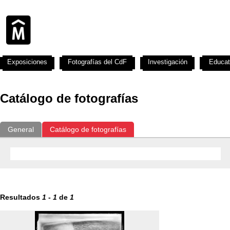
Exposiciones
Fotografías del CdF
Investigación
Educat
Catálogo de fotografías
General
Catálogo de fotografías
Resultados
1
-
1
de
1