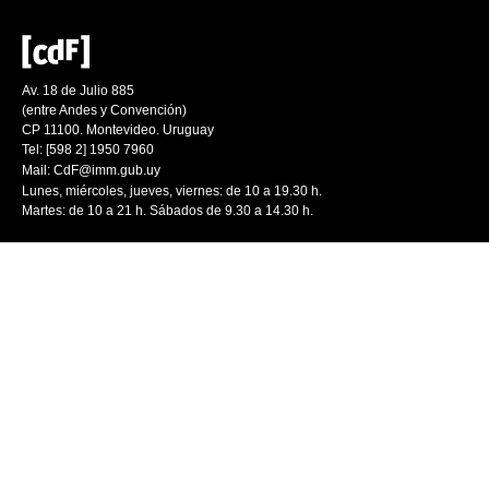
Av. 18 de Julio 885
(entre Andes y Convención)
CP 11100. Montevideo. Uruguay
Tel: [598 2] 1950 7960
Mail:
CdF@imm.gub.uy
Lunes, miércoles, jueves, viernes: de 10 a 19.30 h.
Martes: de 10 a 21 h. Sábados de 9.30 a 14.30 h.