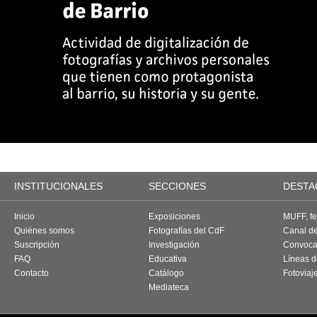
INSTITUCIONALES
SECCIONES
DESTA
Inicio
Exposiciones
MUFF, fes
Quiénes somos
Fotografías del CdF
Canal d
Suscripción
Investigación
Convoca
FAQ
Educativa
Líneas d
Contacto
Catálogo
Fotoviaj
Mediateca