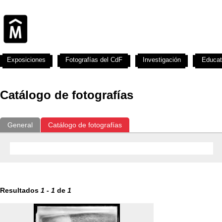
Exposiciones
Fotografías del CdF
Investigación
Educat
Catálogo de fotografías
General
Catálogo de fotografías
Resultados
1
-
1
de
1