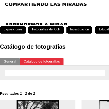
Exposiciones
Fotografías del CdF
Investigación
Educat
Catálogo de fotografías
General
Catálogo de fotografías
Resultados
1
-
2
de
2