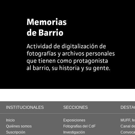
INSTITUCIONALES
SECCIONES
DESTA
Inicio
Exposiciones
MUFF, fes
Quiénes somos
Fotografías del CdF
Canal d
Suscripción
Investigación
Convoca