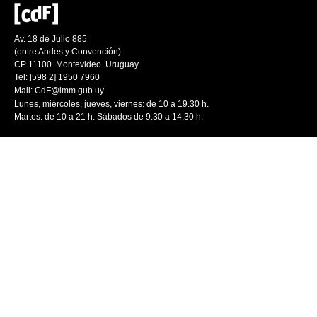
Av. 18 de Julio 885
(entre Andes y Convención)
CP 11100. Montevideo. Uruguay
Tel: [598 2] 1950 7960
Mail:
CdF@imm.gub.uy
Lunes, miércoles, jueves, viernes: de 10 a 19.30 h.
Martes: de 10 a 21 h. Sábados de 9.30 a 14.30 h.