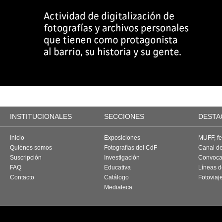
INSTITUCIONALES
SECCIONES
DESTA
Inicio
Exposiciones
MUFF, fes
Quiénes somos
Fotografías del CdF
Canal d
Suscripción
Investigación
Convoca
FAQ
Educativa
Líneas d
Contacto
Catálogo
Fotoviaj
Mediateca