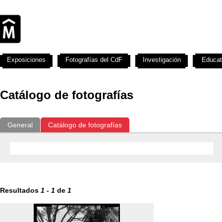
Exposiciones
Fotografías del CdF
Investigación
Educat
Catálogo de fotografías
General
Catálogo de fotografías
Resultados
1
-
1
de
1