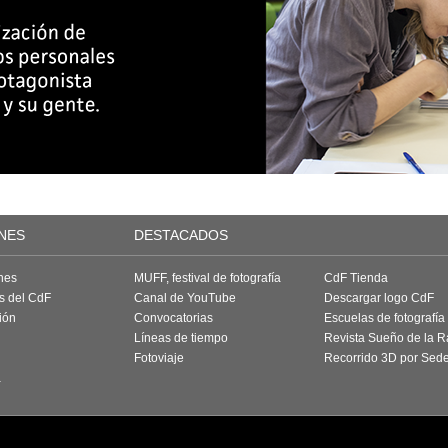
NES
DESTACADOS
nes
MUFF, festival de fotografía
CdF Tienda
as del CdF
Canal de YouTube
Descargar logo CdF
ión
Convocatorias
Escuelas de fotografía
Líneas de tiempo
Revista Sueño de la 
Fotoviaje
Recorrido 3D por Sed
a