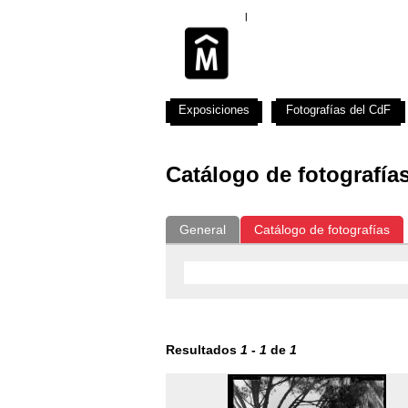
Exposiciones
Fotografías del CdF
Catálogo de fotografía
General
Catálogo de fotografías
Resultados
1
-
1
de
1