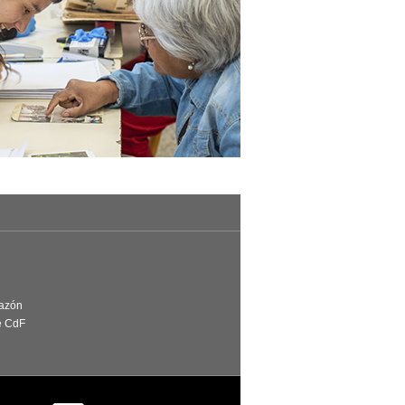
Razón
e CdF