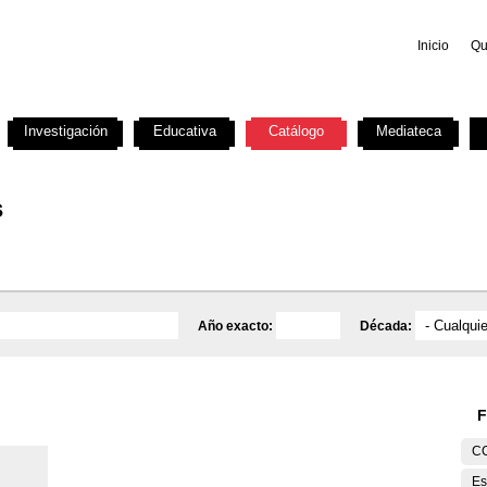
Inicio
Qu
Investigación
Educativa
Catálogo
Mediateca
s
Año exacto:
Década:
F
C
Es