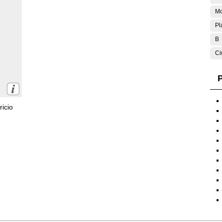
Mo
Pl
B
Ci
P
icio