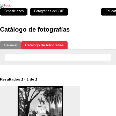
Exposiciones
Fotografías del CdF
Investigación
Educat
Catálogo de fotografías
General
Catálogo de fotografías
Resultados
1
-
1
de
1