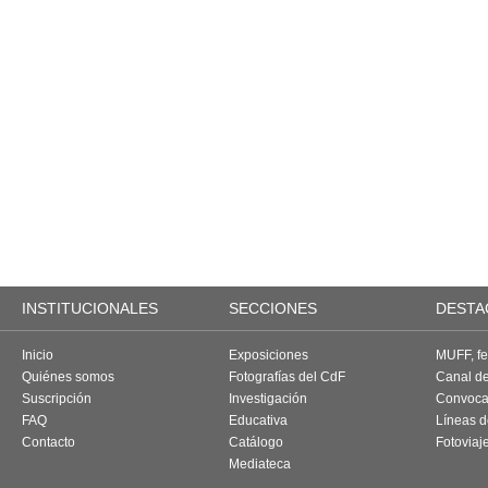
INSTITUCIONALES
SECCIONES
DESTA
Inicio
Exposiciones
MUFF, fes
Quiénes somos
Fotografías del CdF
Canal d
Suscripción
Investigación
Convoca
FAQ
Educativa
Líneas d
Contacto
Catálogo
Fotoviaj
Mediateca