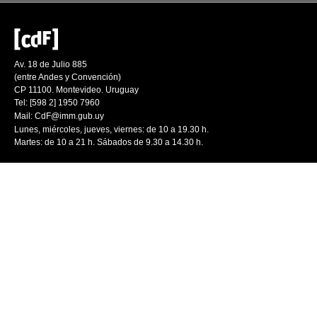
Av. 18 de Julio 885
(entre Andes y Convención)
CP 11100. Montevideo. Uruguay
Tel: [598 2] 1950 7960
Mail:
CdF@imm.gub.uy
Lunes, miércoles, jueves, viernes: de 10 a 19.30 h.
Martes: de 10 a 21 h. Sábados de 9.30 a 14.30 h.