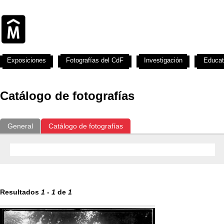
Exposiciones
Fotografías del CdF
Investigación
Educat
Catálogo de fotografías
General
Catálogo de fotografías
Resultados
1
-
1
de
1