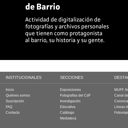
INSTITUCIONALES
SECCIONES
DESTA
Inicio
Exposiciones
MUFF, fes
Quiénes somos
Fotografías del CdF
Canal d
Suscripción
Investigación
Convoca
FAQ
Educativa
Líneas d
Contacto
Catálogo
Fotoviaj
Mediateca