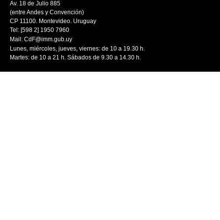
Av. 18 de Julio 885
(entre Andes y Convención)
CP 11100. Montevideo. Uruguay
Tel: [598 2] 1950 7960
Mail:
CdF@imm.gub.uy
Lunes, miércoles, jueves, viernes: de 10 a 19.30 h.
Martes: de 10 a 21 h. Sábados de 9.30 a 14.30 h.