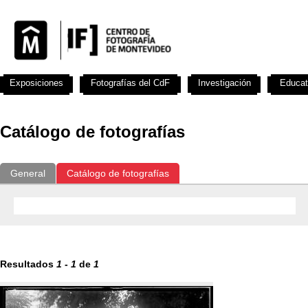
Exposiciones
Fotografías del CdF
Investigación
Educat
Catálogo de fotografías
General
Catálogo de fotografías
Resultados
1
-
1
de
1