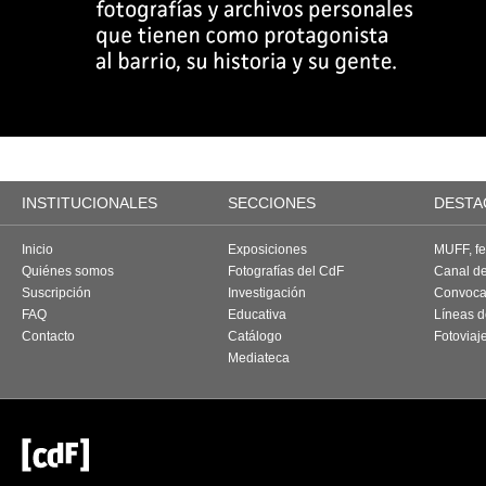
INSTITUCIONALES
SECCIONES
DESTA
Inicio
Exposiciones
MUFF, fes
Quiénes somos
Fotografías del CdF
Canal d
Suscripción
Investigación
Convoca
FAQ
Educativa
Líneas d
Contacto
Catálogo
Fotoviaj
Mediateca