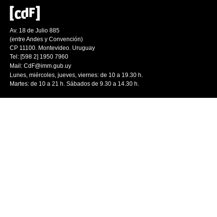
Av. 18 de Julio 885
(entre Andes y Convención)
CP 11100. Montevideo. Uruguay
Tel: [598 2] 1950 7960
Mail:
CdF@imm.gub.uy
Lunes, miércoles, jueves, viernes: de 10 a 19.30 h.
Martes: de 10 a 21 h. Sábados de 9.30 a 14.30 h.