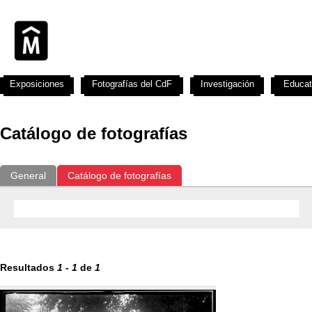
Exposiciones
Fotografías del CdF
Investigación
Educat
Catálogo de fotografías
General
Catálogo de fotografías
Resultados
1
-
1
de
1