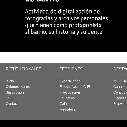
INSTITUCIONALES
SECCIONES
DESTA
Inicio
Exposiciones
MUFF, fes
Quiénes somos
Fotografías del CdF
Canal d
Suscripción
Investigación
Convoca
FAQ
Educativa
Líneas d
Contacto
Catálogo
Fotoviaj
Mediateca