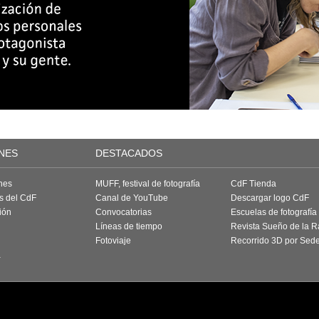
NES
DESTACADOS
nes
MUFF, festival de fotografía
CdF Tienda
as del CdF
Canal de YouTube
Descargar logo CdF
ión
Convocatorias
Escuelas de fotografía
Líneas de tiempo
Revista Sueño de la 
Fotoviaje
Recorrido 3D por Sed
a