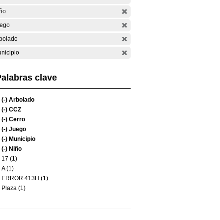
ño
ego
bolado
nicipio
alabras clave
(-)
Arbolado
(-)
CCZ
(-)
Cerro
(-)
Juego
(-)
Municipio
(-)
Niño
17 (1)
A (1)
ERROR 413H (1)
Plaza (1)