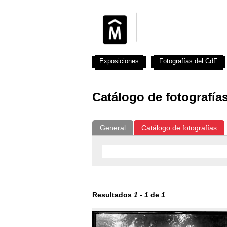
Exposiciones
Fotografías del CdF
Catálogo de fotografía
General
Catálogo de fotografías
Resultados
1
-
1
de
1