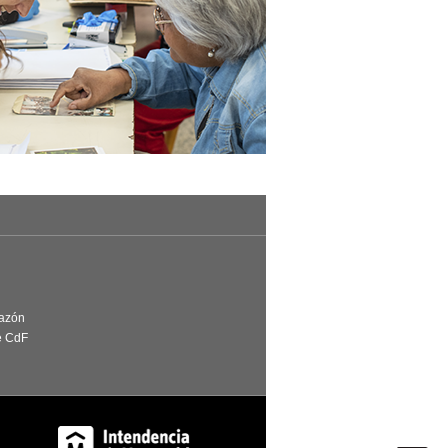
Razón
e CdF