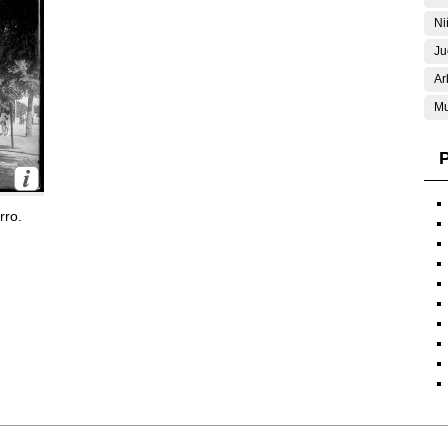
Ni
Ju
Ar
Mu
P
rro.