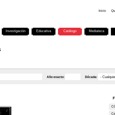
Inicio
Qu
Investigación
Educativa
Catálogo
Mediateca
s
Año exacto:
Década:
F
C
Ce