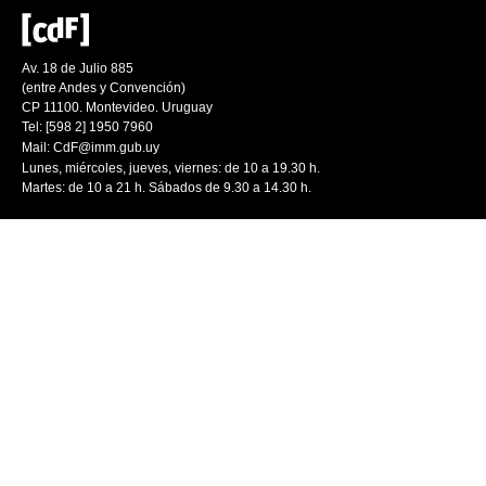
Av. 18 de Julio 885
(entre Andes y Convención)
CP 11100. Montevideo. Uruguay
Tel: [598 2] 1950 7960
Mail:
CdF@imm.gub.uy
Lunes, miércoles, jueves, viernes: de 10 a 19.30 h.
Martes: de 10 a 21 h. Sábados de 9.30 a 14.30 h.