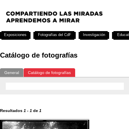
Exposiciones
Fotografías del CdF
Investigación
Educat
Catálogo de fotografías
General
Catálogo de fotografías
Resultados
1
-
1
de
1