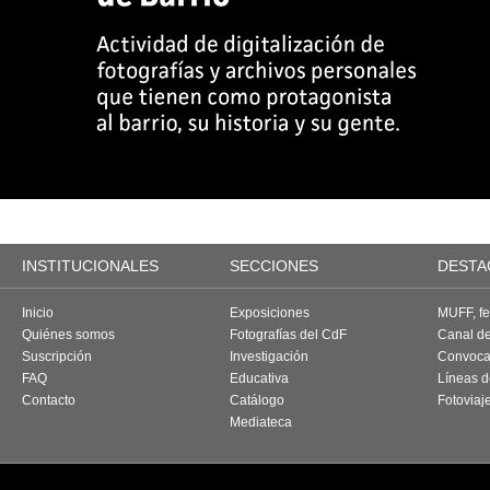
INSTITUCIONALES
SECCIONES
DESTA
Inicio
Exposiciones
MUFF, fes
Quiénes somos
Fotografías del CdF
Canal d
Suscripción
Investigación
Convoca
FAQ
Educativa
Líneas d
Contacto
Catálogo
Fotoviaj
Mediateca