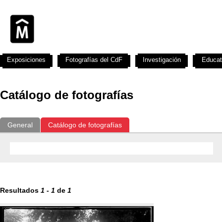
Exposiciones
Fotografías del CdF
Investigación
Educat
Catálogo de fotografías
General
Catálogo de fotografías
Resultados
1
-
1
de
1