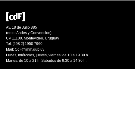
Av. 18 de Julio 885
(entre Andes y Convención)
CP 11100. Montevideo. Uruguay
Tel: [598 2] 1950 7960
Mail:
CdF@imm.gub.uy
Lunes, miércoles, jueves, viernes: de 10 a 19.30 h.
Martes: de 10 a 21 h. Sábados de 9.30 a 14.30 h.