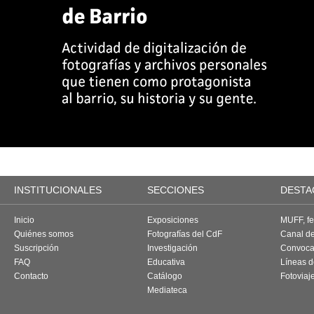
INSTITUCIONALES
SECCIONES
DESTA
Inicio
Exposiciones
MUFF, fes
Quiénes somos
Fotografías del CdF
Canal d
Suscripción
Investigación
Convoca
FAQ
Educativa
Líneas d
Contacto
Catálogo
Fotoviaj
Mediateca