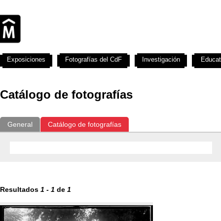
Exposiciones
Fotografías del CdF
Investigación
Educat
Catálogo de fotografías
General
Catálogo de fotografías
Resultados
1
-
1
de
1