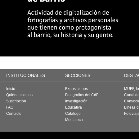
INSTITUCIONALES
SECCIONES
DESTA
Inicio
Exposiciones
MUFF, fes
Quiénes somos
Fotografías del CdF
Canal d
Suscripción
Investigación
Convoca
FAQ
Educativa
Líneas d
Contacto
Catálogo
Fotoviaj
Mediateca