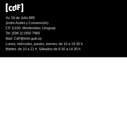
Av. 18 de Julio 885
(entre Andes y Convención)
CP 11100. Montevideo. Uruguay
Tel: [598 2] 1950 7960
Mail:
CdF@imm.gub.uy
Lunes, miércoles, jueves, viernes: de 10 a 19.30 h.
Martes: de 10 a 21 h. Sábados de 9.30 a 14.30 h.