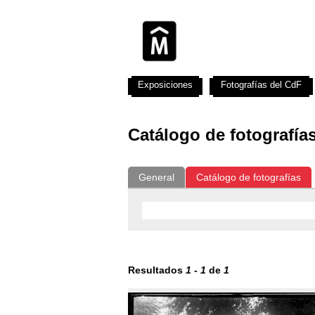
Exposiciones
Fotografías del CdF
Catálogo de fotografía
General
Catálogo de fotografías
Resultados
1
-
1
de
1