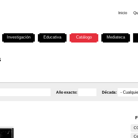
Inicio
Qu
Investigación
Educativa
Catálogo
Mediateca
s
Año exacto:
Década:
F
C
Ce