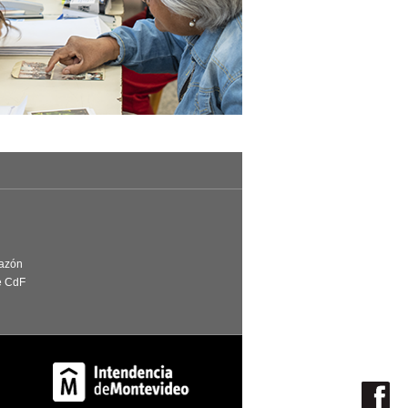
Razón
e CdF