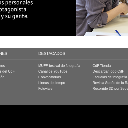
NES
DESTACADOS
nes
MUFF, festival de fotografía
CdF Tienda
as del CdF
Canal de YouTube
Descargar logo CdF
ión
Convocatorias
Escuelas de fotografía
Líneas de tiempo
Revista Sueño de la 
Fotoviaje
Recorrido 3D por Sed
a