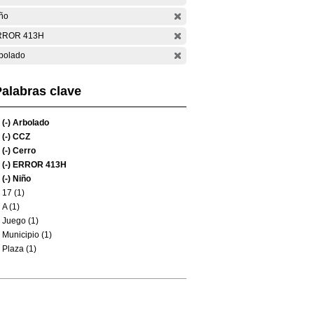
ño
RROR 413H
bolado
alabras clave
(-)
Arbolado
(-)
CCZ
(-)
Cerro
(-)
ERROR 413H
(-)
Niño
17 (1)
A (1)
Juego (1)
Municipio (1)
Plaza (1)