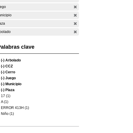
ego
nicipio
aza
bolado
alabras clave
(-)
Arbolado
(-)
CCZ
(-)
Cerro
(-)
Juego
(-)
Municipio
(-)
Plaza
17 (1)
A (1)
ERROR 413H (1)
Niño (1)