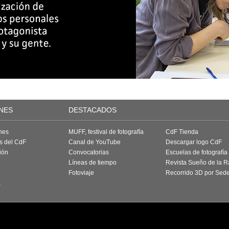
NES
DESTACADOS
nes
MUFF, festival de fotografía
CdF Tienda
as del CdF
Canal de YouTube
Descargar logo CdF
ión
Convocatorias
Escuelas de fotografía
Líneas de tiempo
Revista Sueño de la 
Fotoviaje
Recorrido 3D por Sed
a