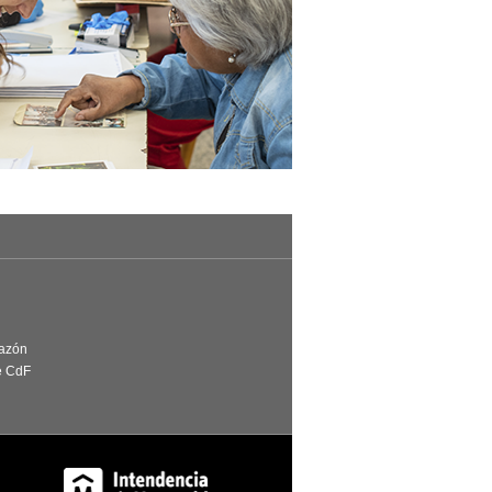
Razón
e CdF