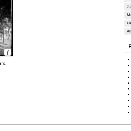
Ju
Mu
Pl
Ar
P
rro.