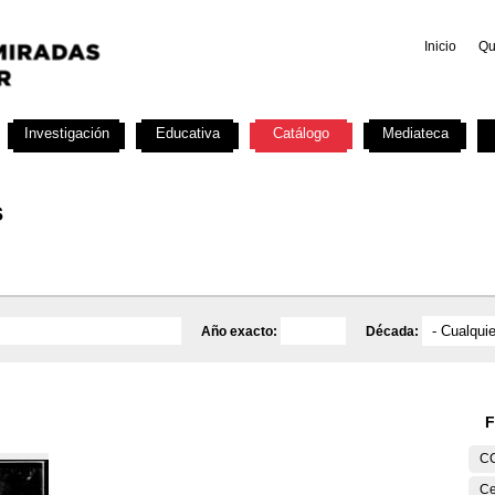
Inicio
Qu
Investigación
Educativa
Catálogo
Mediateca
s
Año exacto:
Década:
F
C
Ce