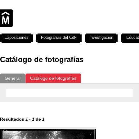
Exposiciones
Fotografías del CdF
Investigación
Educat
Catálogo de fotografías
General
Catálogo de fotografías
Resultados
1
-
1
de
1