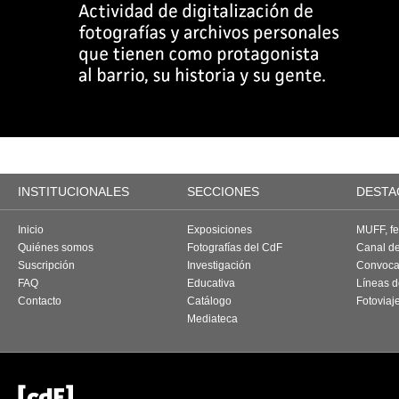
INSTITUCIONALES
SECCIONES
DESTA
Inicio
Exposiciones
MUFF, fes
Quiénes somos
Fotografías del CdF
Canal d
Suscripción
Investigación
Convoca
FAQ
Educativa
Líneas d
Contacto
Catálogo
Fotoviaj
Mediateca