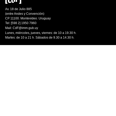
Av. 18 de Julio 885
(entre Andes y Convención)
CP 11100. Montevideo. Uruguay
Tel: [598 2] 1950 7960
Mail:
CdF@imm.gub.uy
Lunes, miércoles, jueves, viernes: de 10 a 19.30 h.
Martes: de 10 a 21 h. Sábados de 9.30 a 14.30 h.