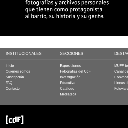
INSTITUCIONALES
SECCIONES
DESTA
Inicio
Exposiciones
MUFF, fes
Quiénes somos
Fotografías del CdF
Canal d
Suscripción
Investigación
Convoca
FAQ
Educativa
Líneas d
Contacto
Catálogo
Fotoviaj
Mediateca