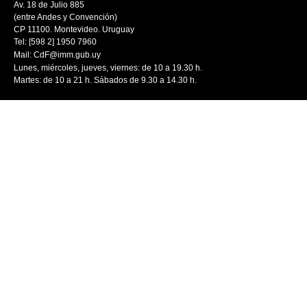
Av. 18 de Julio 885
(entre Andes y Convención)
CP 11100. Montevideo. Uruguay
Tel: [598 2] 1950 7960
Mail:
CdF@imm.gub.uy
Lunes, miércoles, jueves, viernes: de 10 a 19.30 h.
Martes: de 10 a 21 h. Sábados de 9.30 a 14.30 h.