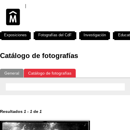
Exposiciones
Fotografías del CdF
Investigación
Educat
Catálogo de fotografías
General
Catálogo de fotografías
Resultados
1
-
1
de
1