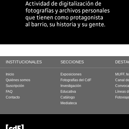
INSTITUCIONALES
SECCIONES
DESTA
Inicio
Exposiciones
MUFF, fes
Quiénes somos
Fotografías del CdF
Canal d
Suscripción
Investigación
Convoca
FAQ
Educativa
Líneas d
Contacto
Catálogo
Fotoviaj
Mediateca