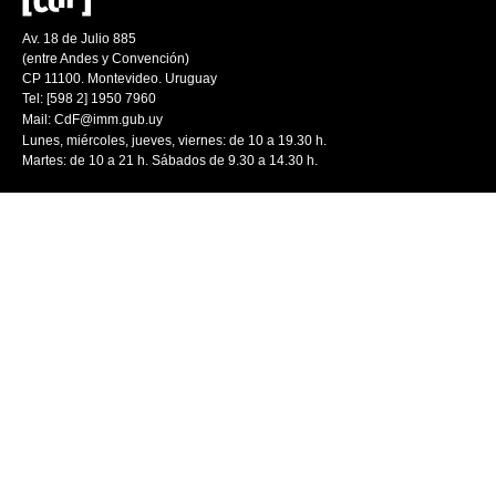
Av. 18 de Julio 885
(entre Andes y Convención)
CP 11100. Montevideo. Uruguay
Tel: [598 2] 1950 7960
Mail:
CdF@imm.gub.uy
Lunes, miércoles, jueves, viernes: de 10 a 19.30 h.
Martes: de 10 a 21 h. Sábados de 9.30 a 14.30 h.