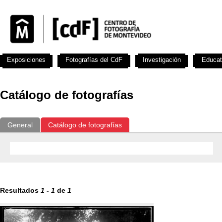
Exposiciones
Fotografías del CdF
Investigación
Educat
Catálogo de fotografías
General
Catálogo de fotografías
Resultados
1
-
1
de
1