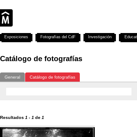
Exposiciones
Fotografías del CdF
Investigación
Educat
Catálogo de fotografías
General
Catálogo de fotografías
Resultados
1
-
1
de
1