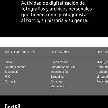
INSTITUCIONALES
SECCIONES
DESTA
Inicio
Exposiciones
MUFF, fes
Quiénes somos
Fotografías del CdF
Canal d
Suscripción
Investigación
Convoca
FAQ
Educativa
Líneas d
Contacto
Catálogo
Fotoviaj
Mediateca