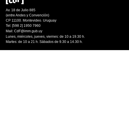
Av. 18 de Julio 885
(entre Andes y Convención)
CP 11100. Montevideo. Uruguay
Tel: [598 2] 1950 7960
Mail:
CdF@imm.gub.uy
Lunes, miércoles, jueves, viernes: de 10 a 19.30 h.
Martes: de 10 a 21 h. Sábados de 9.30 a 14.30 h.