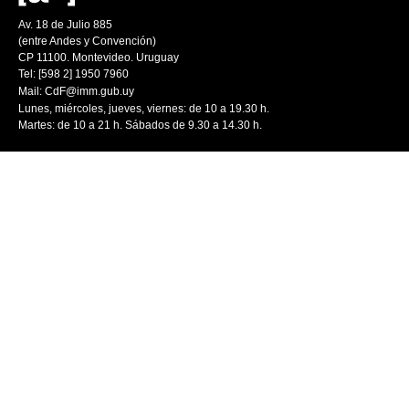
Av. 18 de Julio 885
(entre Andes y Convención)
CP 11100. Montevideo. Uruguay
Tel: [598 2] 1950 7960
Mail:
CdF@imm.gub.uy
Lunes, miércoles, jueves, viernes: de 10 a 19.30 h.
Martes: de 10 a 21 h. Sábados de 9.30 a 14.30 h.