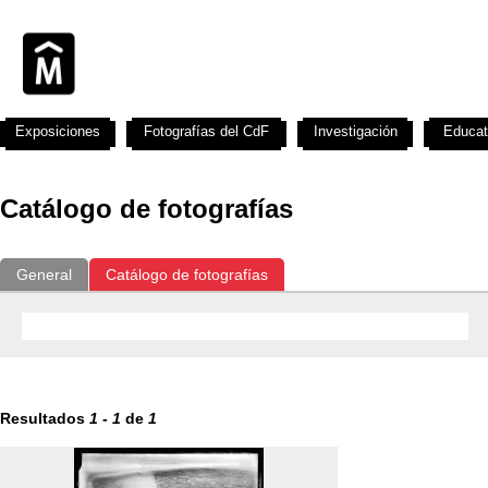
Exposiciones
Fotografías del CdF
Investigación
Educat
Catálogo de fotografías
General
Catálogo de fotografías
Resultados
1
-
1
de
1