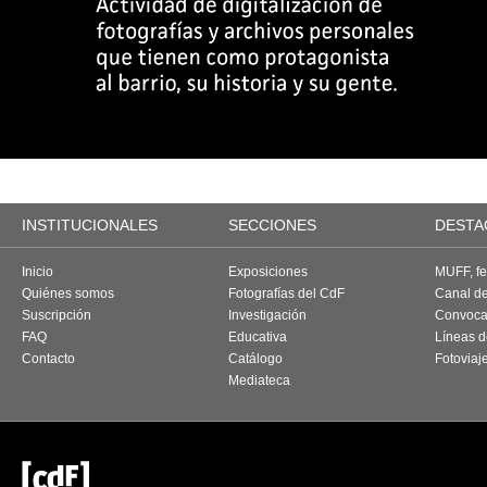
INSTITUCIONALES
SECCIONES
DESTA
Inicio
Exposiciones
MUFF, fes
Quiénes somos
Fotografías del CdF
Canal d
Suscripción
Investigación
Convoca
FAQ
Educativa
Líneas d
Contacto
Catálogo
Fotoviaj
Mediateca