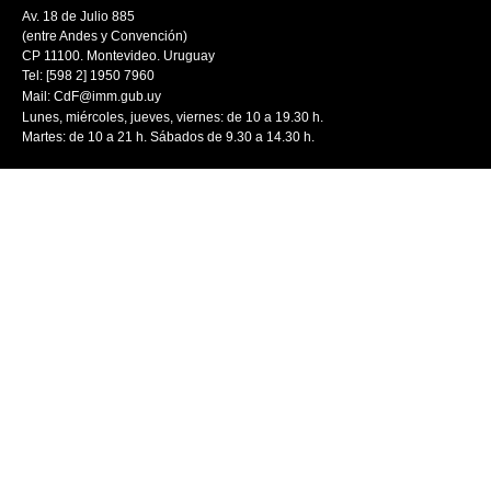
Av. 18 de Julio 885
(entre Andes y Convención)
CP 11100. Montevideo. Uruguay
Tel: [598 2] 1950 7960
Mail:
CdF@imm.gub.uy
Lunes, miércoles, jueves, viernes: de 10 a 19.30 h.
Martes: de 10 a 21 h. Sábados de 9.30 a 14.30 h.