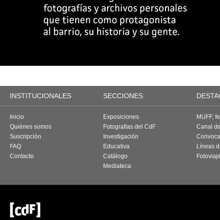
INSTITUCIONALES
SECCIONES
DESTA
Inicio
Exposiciones
MUFF, fes
Quiénes somos
Fotografías del CdF
Canal d
Suscripción
Investigación
Convoca
FAQ
Educativa
Líneas d
Contacto
Catálogo
Fotoviaj
Mediateca