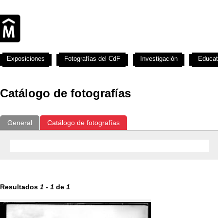
Exposiciones
Fotografías del CdF
Investigación
Educat
Catálogo de fotografías
General
Catálogo de fotografías
Resultados
1
-
1
de
1