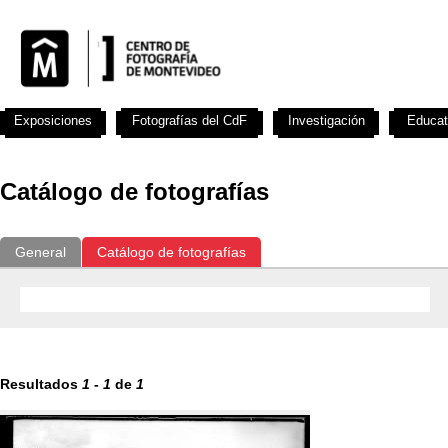
Exposiciones
Fotografías del CdF
Investigación
Educat
Catálogo de fotografías
General
Catálogo de fotografías
Resultados
1
-
1
de
1