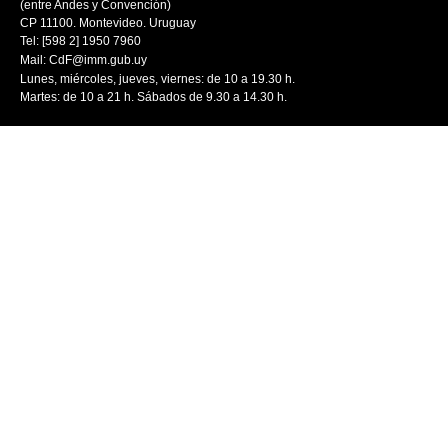
(entre Andes y Convención)
CP 11100. Montevideo. Uruguay
Tel: [598 2] 1950 7960
Mail:
CdF@imm.gub.uy
Lunes, miércoles, jueves, viernes: de 10 a 19.30 h.
Martes: de 10 a 21 h. Sábados de 9.30 a 14.30 h.