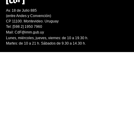
Av. 18 de Julio 885
(entre Andes y Convención)
CP 11100. Montevideo. Uruguay
Tel: [598 2] 1950 7960
Mail:
CdF@imm.gub.uy
Lunes, miércoles, jueves, viernes: de 10 a 19.30 h.
Martes: de 10 a 21 h. Sábados de 9.30 a 14.30 h.