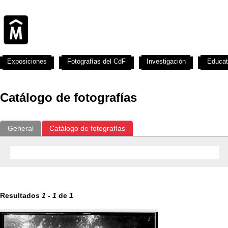
Exposiciones
Fotografías del CdF
Investigación
Educat
Catálogo de fotografías
General
Catálogo de fotografías
Resultados
1
-
1
de
1