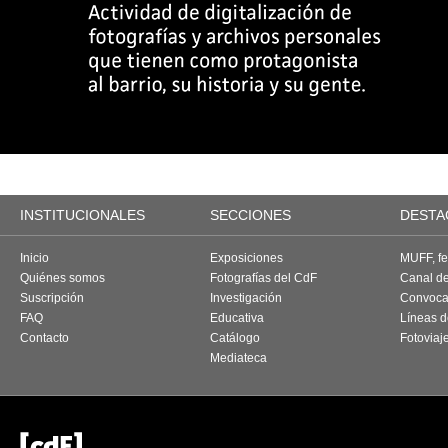
INSTITUCIONALES
SECCIONES
DESTA
Inicio
Exposiciones
MUFF, fes
Quiénes somos
Fotografías del CdF
Canal d
Suscripción
Investigación
Convoca
FAQ
Educativa
Líneas d
Contacto
Catálogo
Fotoviaj
Mediateca