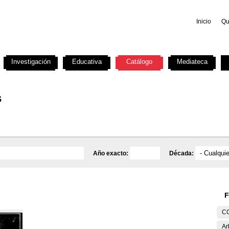
Inicio
Qu
Investigación
Educativa
Catálogo
Mediateca
s
Año exacto:
Década:
F
C
Ar