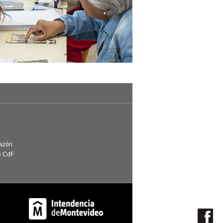
Razón
e CdF