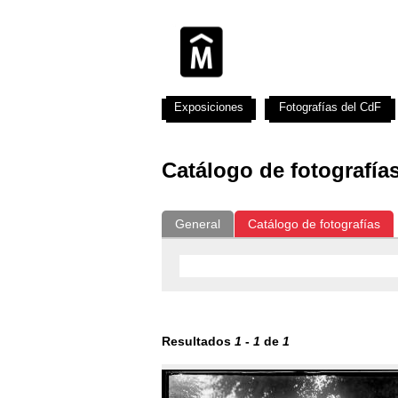
Exposiciones
Fotografías del CdF
Catálogo de fotografía
General
Catálogo de fotografías
Resultados
1
-
1
de
1