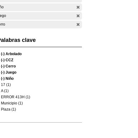
ño
ego
rro
alabras clave
(-)
Arbolado
(-)
CCZ
(-)
Cerro
(-)
Juego
(-)
Niño
17 (1)
A (1)
ERROR 413H (1)
Municipio (1)
Plaza (1)