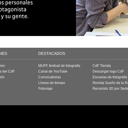
NES
DESTACADOS
nes
MUFF, festival de fotografía
CdF Tienda
as del CdF
Canal de YouTube
Descargar logo CdF
ión
Convocatorias
Escuelas de fotografía
Líneas de tiempo
Revista Sueño de la 
Fotoviaje
Recorrido 3D por Sed
a