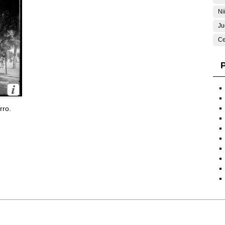
Ni
Ju
Ce
P
rro.