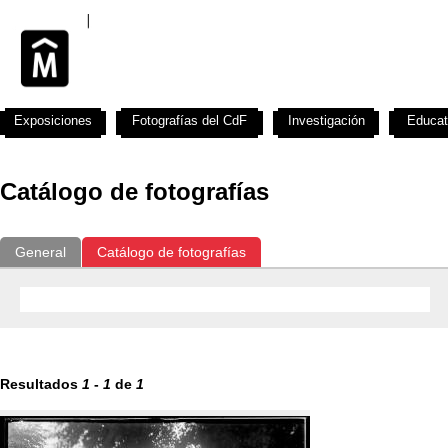
Exposiciones
Fotografías del CdF
Investigación
Educat
Catálogo de fotografías
General
Catálogo de fotografías
Resultados
1
-
1
de
1