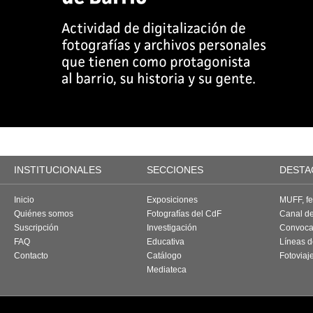
INSTITUCIONALES
SECCIONES
DESTA
Inicio
Exposiciones
MUFF, fes
Quiénes somos
Fotografías del CdF
Canal d
Suscripción
Investigación
Convoca
FAQ
Educativa
Líneas d
Contacto
Catálogo
Fotoviaj
Mediateca