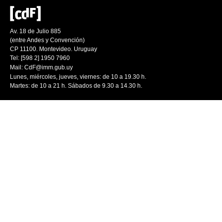
Av. 18 de Julio 885
(entre Andes y Convención)
CP 11100. Montevideo. Uruguay
Tel: [598 2] 1950 7960
Mail:
CdF@imm.gub.uy
Lunes, miércoles, jueves, viernes: de 10 a 19.30 h.
Martes: de 10 a 21 h. Sábados de 9.30 a 14.30 h.