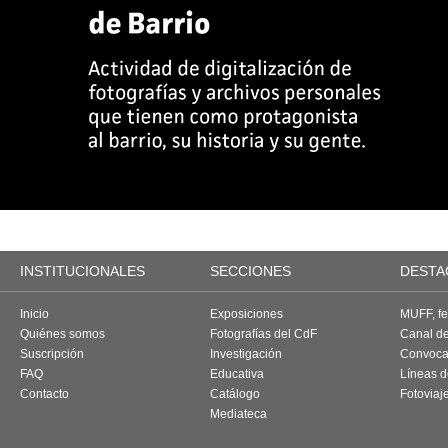
INSTITUCIONALES
SECCIONES
DESTA
Inicio
Exposiciones
MUFF, fes
Quiénes somos
Fotografías del CdF
Canal d
Suscripción
Investigación
Convoca
FAQ
Educativa
Líneas d
Contacto
Catálogo
Fotoviaj
Mediateca