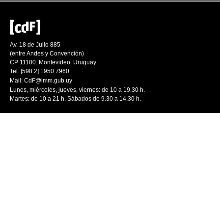
Av. 18 de Julio 885
(entre Andes y Convención)
CP 11100. Montevideo. Uruguay
Tel: [598 2] 1950 7960
Mail:
CdF@imm.gub.uy
Lunes, miércoles, jueves, viernes: de 10 a 19.30 h.
Martes: de 10 a 21 h. Sábados de 9.30 a 14.30 h.