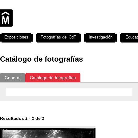
Exposiciones
Fotografías del CdF
Investigación
Educat
Catálogo de fotografías
General
Catálogo de fotografías
Resultados
1
-
1
de
1