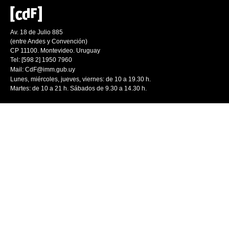
Av. 18 de Julio 885
(entre Andes y Convención)
CP 11100. Montevideo. Uruguay
Tel: [598 2] 1950 7960
Mail:
CdF@imm.gub.uy
Lunes, miércoles, jueves, viernes: de 10 a 19.30 h.
Martes: de 10 a 21 h. Sábados de 9.30 a 14.30 h.