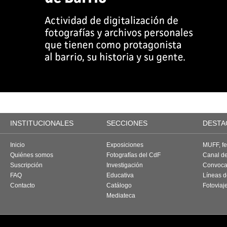
INSTITUCIONALES
SECCIONES
DESTA
Inicio
Exposiciones
MUFF, fes
Quiénes somos
Fotografías del CdF
Canal d
Suscripción
Investigación
Convoca
FAQ
Educativa
Líneas d
Contacto
Catálogo
Fotoviaj
Mediateca