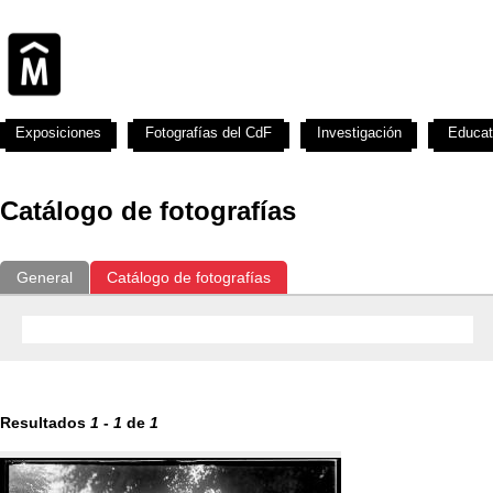
Exposiciones
Fotografías del CdF
Investigación
Educat
Catálogo de fotografías
General
Catálogo de fotografías
Resultados
1
-
1
de
1