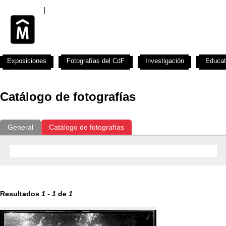
Exposiciones
Fotografías del CdF
Investigación
Educat
Catálogo de fotografías
General
Catálogo de fotografías
Resultados
1
-
1
de
1