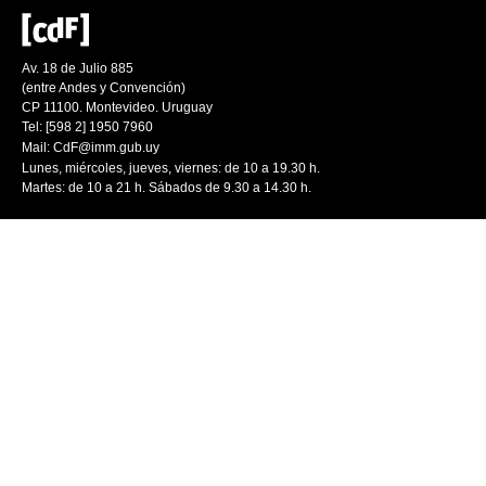
Av. 18 de Julio 885
(entre Andes y Convención)
CP 11100. Montevideo. Uruguay
Tel: [598 2] 1950 7960
Mail:
CdF@imm.gub.uy
Lunes, miércoles, jueves, viernes: de 10 a 19.30 h.
Martes: de 10 a 21 h. Sábados de 9.30 a 14.30 h.