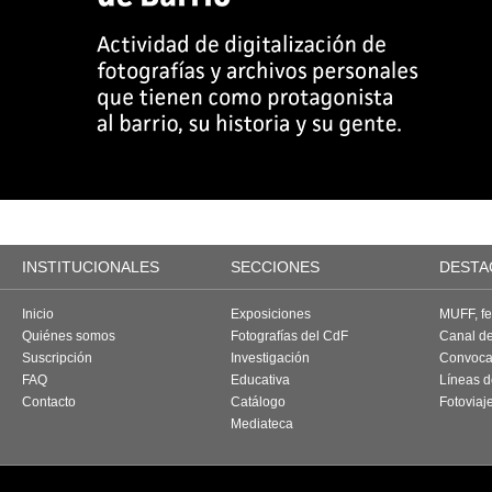
INSTITUCIONALES
SECCIONES
DESTA
Inicio
Exposiciones
MUFF, fes
Quiénes somos
Fotografías del CdF
Canal d
Suscripción
Investigación
Convoca
FAQ
Educativa
Líneas d
Contacto
Catálogo
Fotoviaj
Mediateca