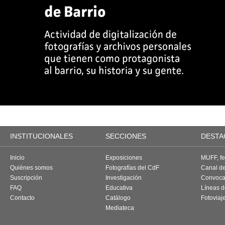
INSTITUCIONALES
SECCIONES
DESTA
Inicio
Exposiciones
MUFF, fes
Quiénes somos
Fotografías del CdF
Canal d
Suscripción
Investigación
Convoca
FAQ
Educativa
Líneas d
Contacto
Catálogo
Fotoviaj
Mediateca