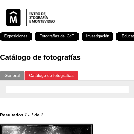
Exposiciones
Fotografías del CdF
Investigación
Educat
Catálogo de fotografías
General
Catálogo de fotografías
Resultados
1
-
1
de
1