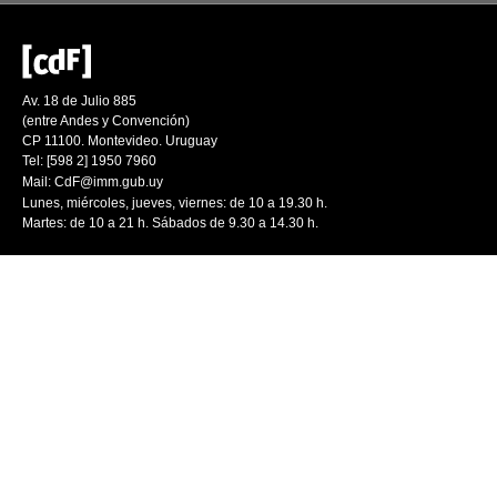
Av. 18 de Julio 885
(entre Andes y Convención)
CP 11100. Montevideo. Uruguay
Tel: [598 2] 1950 7960
Mail:
CdF@imm.gub.uy
Lunes, miércoles, jueves, viernes: de 10 a 19.30 h.
Martes: de 10 a 21 h. Sábados de 9.30 a 14.30 h.