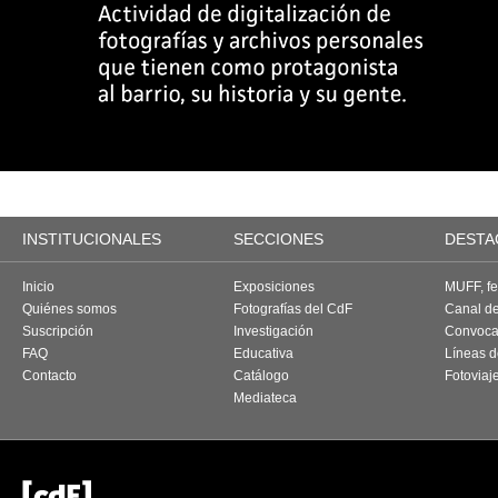
INSTITUCIONALES
SECCIONES
DESTA
Inicio
Exposiciones
MUFF, fes
Quiénes somos
Fotografías del CdF
Canal d
Suscripción
Investigación
Convoca
FAQ
Educativa
Líneas d
Contacto
Catálogo
Fotoviaj
Mediateca