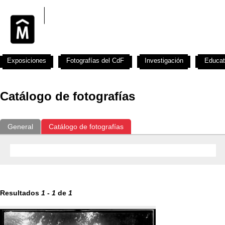
Exposiciones
Fotografías del CdF
Investigación
Educat
Catálogo de fotografías
General
Catálogo de fotografías
Resultados
1
-
1
de
1