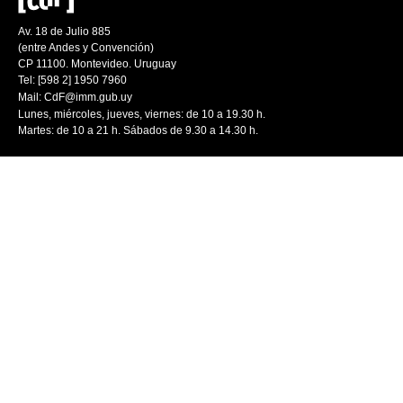
Av. 18 de Julio 885
(entre Andes y Convención)
CP 11100. Montevideo. Uruguay
Tel: [598 2] 1950 7960
Mail:
CdF@imm.gub.uy
Lunes, miércoles, jueves, viernes: de 10 a 19.30 h.
Martes: de 10 a 21 h. Sábados de 9.30 a 14.30 h.