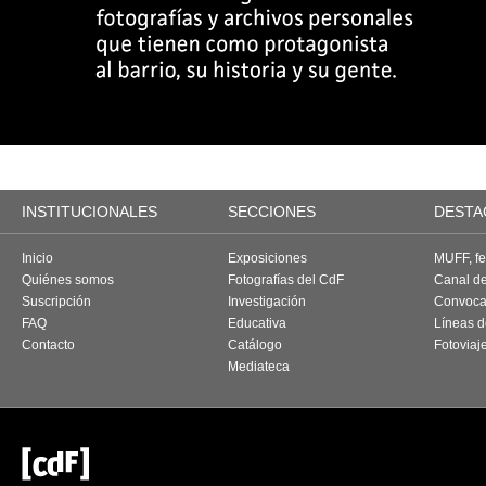
INSTITUCIONALES
SECCIONES
DESTA
Inicio
Exposiciones
MUFF, fes
Quiénes somos
Fotografías del CdF
Canal d
Suscripción
Investigación
Convoca
FAQ
Educativa
Líneas d
Contacto
Catálogo
Fotoviaj
Mediateca