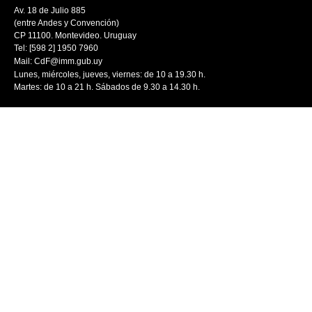
Av. 18 de Julio 885
(entre Andes y Convención)
CP 11100. Montevideo. Uruguay
Tel: [598 2] 1950 7960
Mail:
CdF@imm.gub.uy
Lunes, miércoles, jueves, viernes: de 10 a 19.30 h.
Martes: de 10 a 21 h. Sábados de 9.30 a 14.30 h.