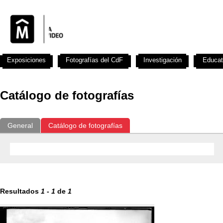
Exposiciones
Fotografías del CdF
Investigación
Educat
Catálogo de fotografías
General
Catálogo de fotografías
Resultados
1
-
1
de
1