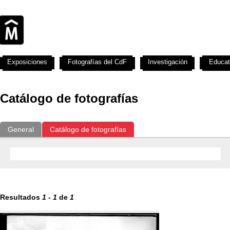
Exposiciones
Fotografías del CdF
Investigación
Educat
Catálogo de fotografías
General
Catálogo de fotografías
Resultados
1
-
1
de
1