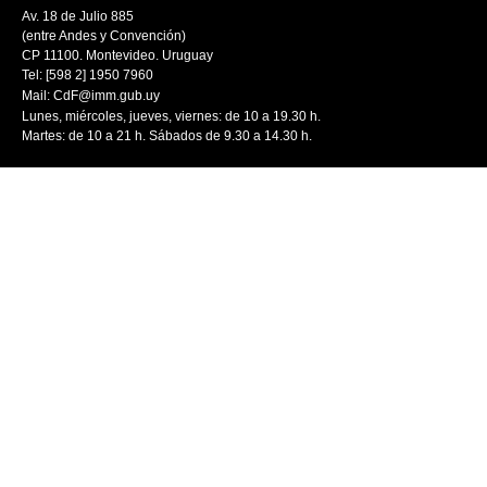
Av. 18 de Julio 885
(entre Andes y Convención)
CP 11100. Montevideo. Uruguay
Tel: [598 2] 1950 7960
Mail:
CdF@imm.gub.uy
Lunes, miércoles, jueves, viernes: de 10 a 19.30 h.
Martes: de 10 a 21 h. Sábados de 9.30 a 14.30 h.