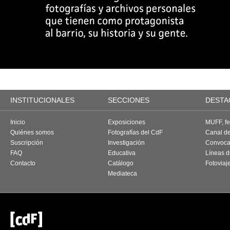
INSTITUCIONALES
SECCIONES
DESTA
Inicio
Exposiciones
MUFF, fes
Quiénes somos
Fotografías del CdF
Canal d
Suscripción
Investigación
Convoca
FAQ
Educativa
Líneas d
Contacto
Catálogo
Fotoviaj
Mediateca