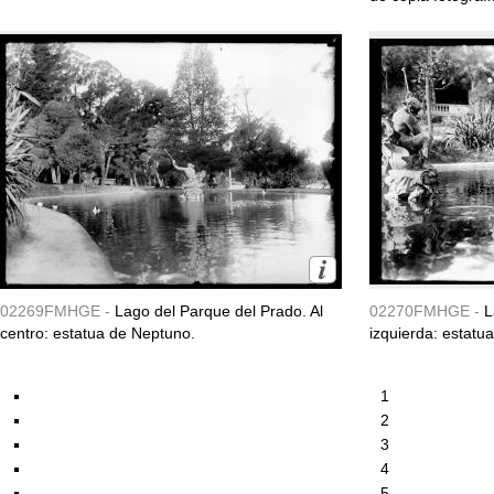
02269FMHGE -
Lago del Parque del Prado. Al
02270FMHGE -
L
centro: estatua de Neptuno.
izquierda: estatu
1
2
3
4
5