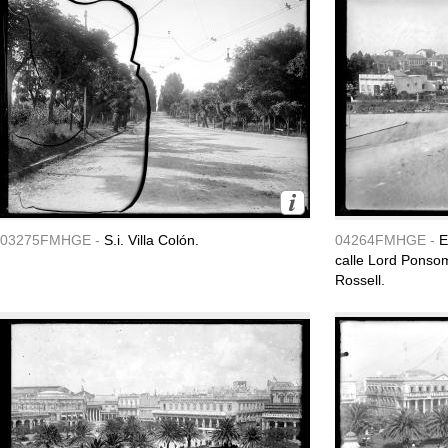
03275FMHGE -
S.i. Villa Colón.
04264FMHGE -
E
calle Lord Ponsom
Rossell.