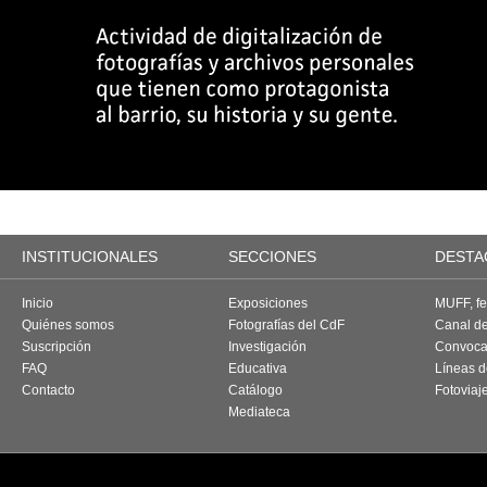
INSTITUCIONALES
SECCIONES
DESTA
Inicio
Exposiciones
MUFF, fes
Quiénes somos
Fotografías del CdF
Canal d
Suscripción
Investigación
Convoca
FAQ
Educativa
Líneas d
Contacto
Catálogo
Fotoviaj
Mediateca