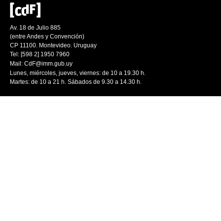
Av. 18 de Julio 885
(entre Andes y Convención)
CP 11100. Montevideo. Uruguay
Tel: [598 2] 1950 7960
Mail:
CdF@imm.gub.uy
Lunes, miércoles, jueves, viernes: de 10 a 19.30 h.
Martes: de 10 a 21 h. Sábados de 9.30 a 14.30 h.