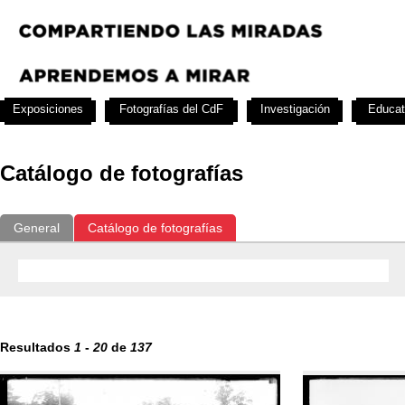
Exposiciones
Fotografías del CdF
Investigación
Educat
Catálogo de fotografías
General
Catálogo de fotografías
Resultados
1
-
20
de
137