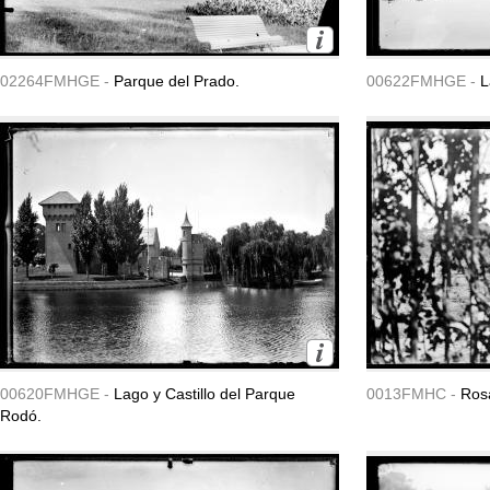
02264FMHGE -
Parque del Prado.
00622FMHGE -
L
00620FMHGE -
Lago y Castillo del Parque
0013FMHC -
Ros
Rodó.