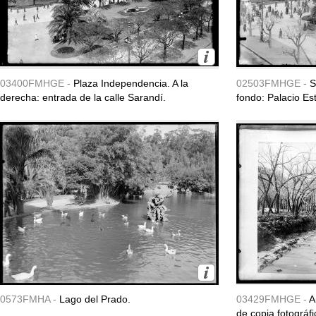
03400FMHGE -
Plaza Independencia. A la
02503FMHGE -
S
derecha: entrada de la calle Sarandí.
fondo: Palacio Es
0573FMHA -
Lago del Prado.
03429FMHGE -
A
de copia fotográfi