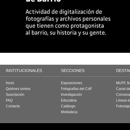
INSTITUCIONALES
SECCIONES
DESTA
Inicio
Exposiciones
MUFF, fes
Quiénes somos
Fotografías del CdF
Canal d
Suscripción
Investigación
Convoca
FAQ
Educativa
Líneas d
Contacto
Catálogo
Fotoviaj
Mediateca