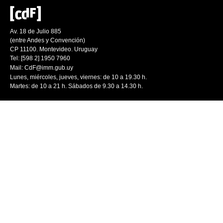
Av. 18 de Julio 885
(entre Andes y Convención)
CP 11100. Montevideo. Uruguay
Tel: [598 2] 1950 7960
Mail:
CdF@imm.gub.uy
Lunes, miércoles, jueves, viernes: de 10 a 19.30 h.
Martes: de 10 a 21 h. Sábados de 9.30 a 14.30 h.