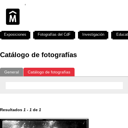
Exposiciones
Fotografías del CdF
Investigación
Educat
Catálogo de fotografías
General
Catálogo de fotografías
Resultados
1
-
1
de
1