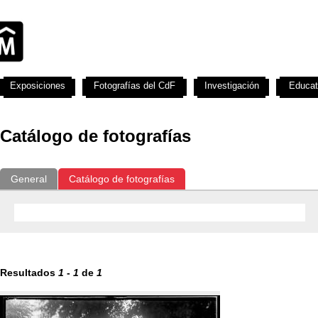
Exposiciones
Fotografías del CdF
Investigación
Educat
Catálogo de fotografías
General
Catálogo de fotografías
Resultados
1
-
1
de
1