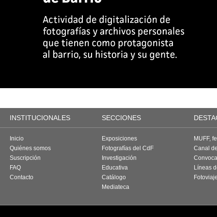
INSTITUCIONALES
SECCIONES
DESTA
Inicio
Exposiciones
MUFF, fes
Quiénes somos
Fotografías del CdF
Canal d
Suscripción
Investigación
Convoca
FAQ
Educativa
Líneas d
Contacto
Catálogo
Fotoviaj
Mediateca