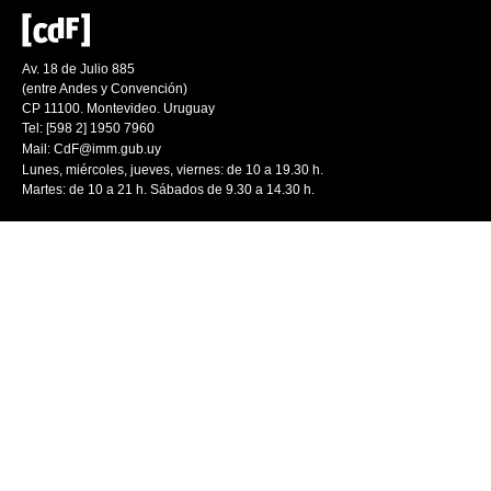
Av. 18 de Julio 885
(entre Andes y Convención)
CP 11100. Montevideo. Uruguay
Tel: [598 2] 1950 7960
Mail:
CdF@imm.gub.uy
Lunes, miércoles, jueves, viernes: de 10 a 19.30 h.
Martes: de 10 a 21 h. Sábados de 9.30 a 14.30 h.