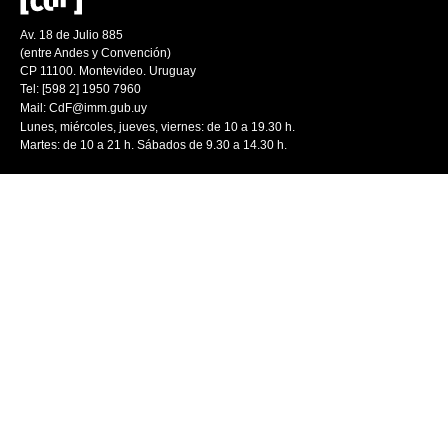
Av. 18 de Julio 885
(entre Andes y Convención)
CP 11100. Montevideo. Uruguay
Tel: [598 2] 1950 7960
Mail:
CdF@imm.gub.uy
Lunes, miércoles, jueves, viernes: de 10 a 19.30 h.
Martes: de 10 a 21 h. Sábados de 9.30 a 14.30 h.