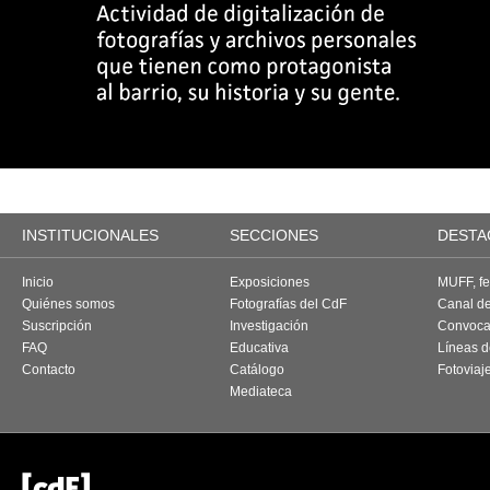
INSTITUCIONALES
SECCIONES
DESTA
Inicio
Exposiciones
MUFF, fes
Quiénes somos
Fotografías del CdF
Canal d
Suscripción
Investigación
Convoca
FAQ
Educativa
Líneas d
Contacto
Catálogo
Fotoviaj
Mediateca