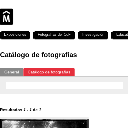
Exposiciones
Fotografías del CdF
Investigación
Educat
Catálogo de fotografías
General
Catálogo de fotografías
Resultados
1
-
1
de
1