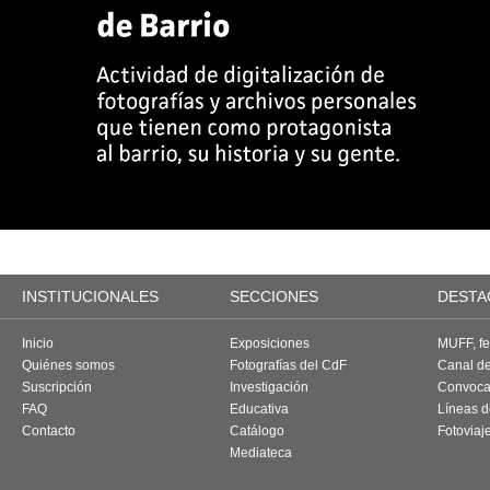
INSTITUCIONALES
SECCIONES
DESTA
Inicio
Exposiciones
MUFF, fes
Quiénes somos
Fotografías del CdF
Canal d
Suscripción
Investigación
Convoca
FAQ
Educativa
Líneas d
Contacto
Catálogo
Fotoviaj
Mediateca