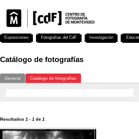
Exposiciones
Fotografías del CdF
Investigación
Educat
Catálogo de fotografías
General
Catálogo de fotografías
Resultados
1
-
1
de
1