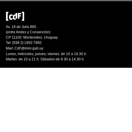
Av. 18 de Julio 885
(entre Andes y Convención)
CP 11100. Montevideo. Uruguay
Tel: [598 2] 1950 7960
Mail:
CdF@imm.gub.uy
Lunes, miércoles, jueves, viernes: de 10 a 19.30 h.
Martes: de 10 a 21 h. Sábados de 9.30 a 14.30 h.