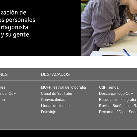
NES
DESTACADOS
nes
MUFF, festival de fotografía
CdF Tienda
as del CdF
Canal de YouTube
Descargar logo CdF
ión
Convocatorias
Escuelas de fotografía
Líneas de tiempo
Revista Sueño de la 
Fotoviaje
Recorrido 3D por Sed
a