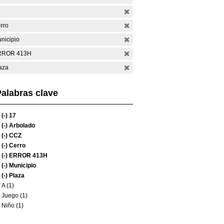
rro
nicipio
RROR 413H
aza
alabras clave
(-)
17
(-)
Arbolado
(-)
CCZ
(-)
Cerro
(-)
ERROR 413H
(-)
Municipio
(-)
Plaza
A (1)
Juego (1)
Niño (1)