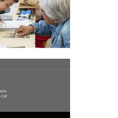
Razón
e CdF