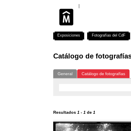
Exposiciones
Fotografías del CdF
Catálogo de fotografía
General
Catálogo de fotografías
Resultados
1
-
1
de
1