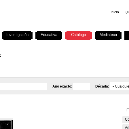
Inicio
Qu
Investigación
Educativa
Catálogo
Mediateca
s
Año exacto:
Década:
F
C
Ar