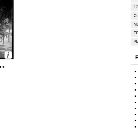
17
Ce
Mu
E
Pl
P
rro.