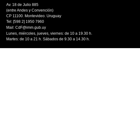
Av. 18 de Julio 885
(entre Andes y Convención)
CP 11100. Montevideo. Uruguay
Tel: [598 2] 1950 7960
Mail:
CdF@imm.gub.uy
Lunes, miércoles, jueves, viernes: de 10 a 19.30 h.
Martes: de 10 a 21 h. Sábados de 9.30 a 14.30 h.