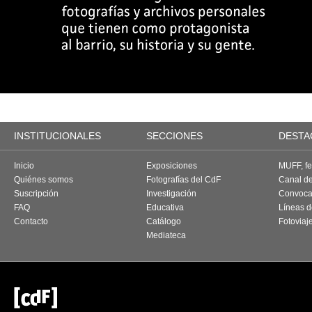
INSTITUCIONALES
SECCIONES
DESTA
Inicio
Exposiciones
MUFF, fes
Quiénes somos
Fotografías del CdF
Canal d
Suscripción
Investigación
Convoca
FAQ
Educativa
Líneas d
Contacto
Catálogo
Fotoviaj
Mediateca