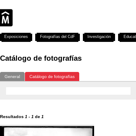
Exposiciones
Fotografías del CdF
Investigación
Educat
Catálogo de fotografías
General
Catálogo de fotografías
Resultados
1
-
1
de
1