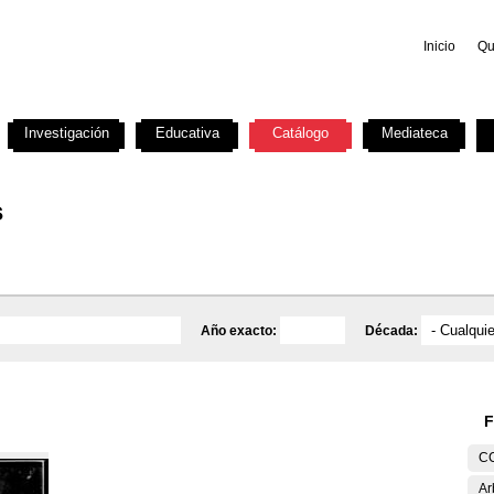
Inicio
Qu
Investigación
Educativa
Catálogo
Mediateca
s
Año exacto:
Década:
F
C
Ar