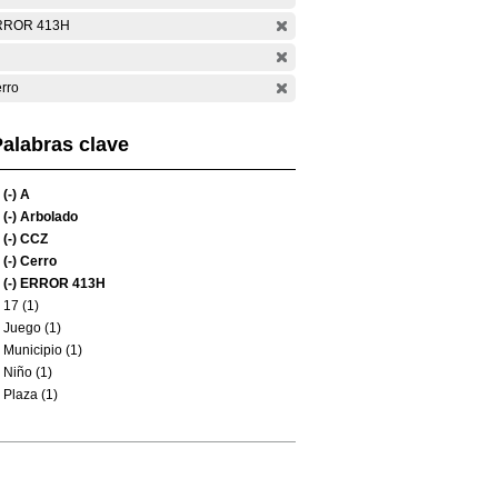
RROR 413H
rro
alabras clave
(-)
A
(-)
Arbolado
(-)
CCZ
(-)
Cerro
(-)
ERROR 413H
17 (1)
Juego (1)
Municipio (1)
Niño (1)
Plaza (1)