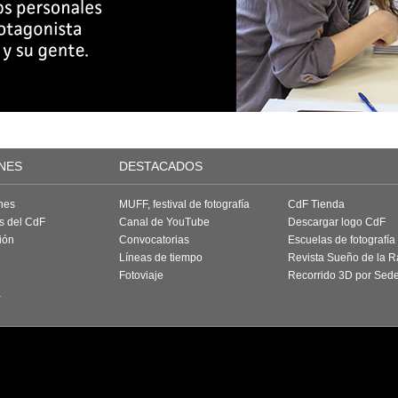
NES
DESTACADOS
nes
MUFF, festival de fotografía
CdF Tienda
as del CdF
Canal de YouTube
Descargar logo CdF
ión
Convocatorias
Escuelas de fotografía
Líneas de tiempo
Revista Sueño de la 
Fotoviaje
Recorrido 3D por Sed
a