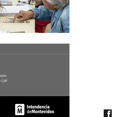
Razón
e CdF