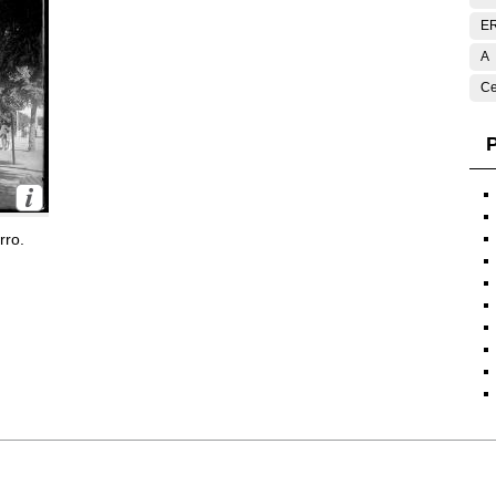
E
A
Ce
P
rro.