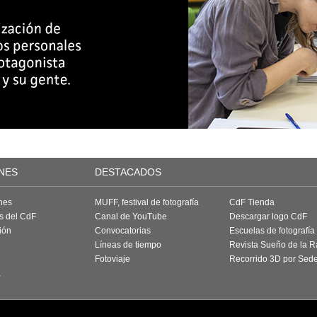
NES
DESTACADOS
nes
MUFF, festival de fotografía
CdF Tienda
as del CdF
Canal de YouTube
Descargar logo CdF
ión
Convocatorias
Escuelas de fotografía
Líneas de tiempo
Revista Sueño de la 
Fotoviaje
Recorrido 3D por Sed
a