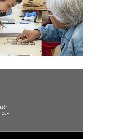
Razón
e CdF