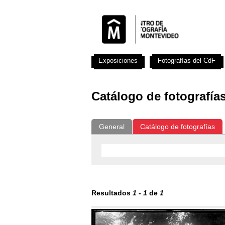
Exposiciones
Fotografías del CdF
Catálogo de fotografía
General
Catálogo de fotografías
Resultados
1
-
1
de
1