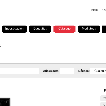
Inicio
Qu
Investigación
Educativa
Catálogo
Mediateca
s
Año exacto:
Década:
F
C
A