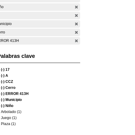
ño
nicipio
rro
RROR 413H
alabras clave
(-)
17
(-)
A
(-)
CCZ
(-)
Cerro
(-)
ERROR 413H
(-)
Municipio
(-)
Niño
Arbolado (1)
Juego (1)
Plaza (1)