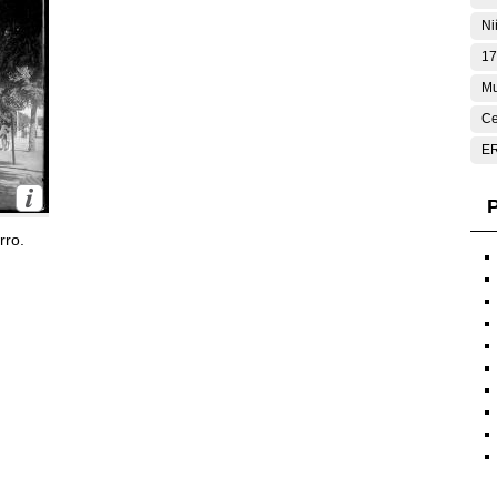
Ni
17
Mu
Ce
E
P
rro.