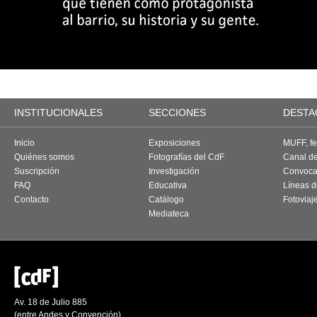
INSTITUCIONALES
SECCIONES
DESTA
Inicio
Exposiciones
MUFF, fes
Quiénes somos
Fotografías del CdF
Canal d
Suscripción
Investigación
Convoca
FAQ
Educativa
Líneas d
Contacto
Catálogo
Fotoviaj
Mediateca
Av. 18 de Julio 885
(entre Andes y Convención)