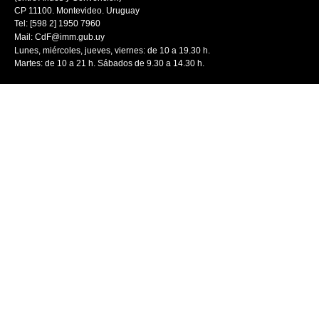
CP 11100. Montevideo. Uruguay
Tel: [598 2] 1950 7960
Mail:
CdF@imm.gub.uy
Lunes, miércoles, jueves, viernes: de 10 a 19.30 h.
Martes: de 10 a 21 h. Sábados de 9.30 a 14.30 h.