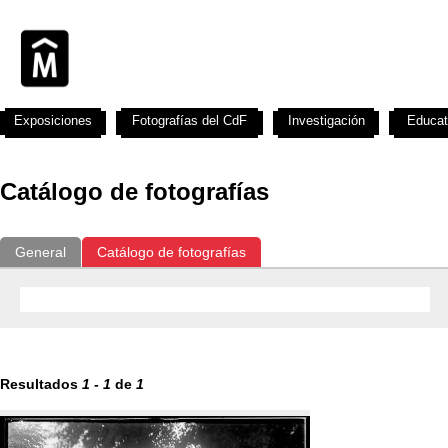
Exposiciones
Fotografías del CdF
Investigación
Educat
Catálogo de fotografías
General
Catálogo de fotografías
Resultados
1
-
1
de
1